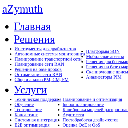
aZymuth
Главная
Решения
Инструменты для драйв-тестов
Платформы SON
Автономные системы мониторинга
Мобильные агенты
Планирование транспортной сети
Решения для бенчма
Планирование сети RAN
Решения на базе сма
Решения на базе пробов
Сканирующие прие
Оптимизация сети RAN
Анализаторы PIM
Сбор и анализ PM, CM, FM
Услуги
Техническая поддержка
Планирование и оптимизация
Обучение
Indoor планирование
Тестирование
Калибровка моделей распростра
Консалтинг
Аудит сети
Системная интеграция
Постобработка драйв-тестов
E2E оптимизация
Оценка QoE и QoS