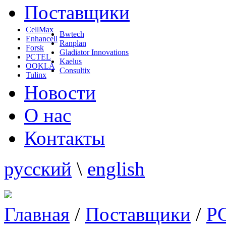
Поставщики
CellMax
Bwtech
Enhancell
Ranplan
Forsk
Gladiator Innovations
PCTEL
Kaelus
OOKLA
Consultix
Tulinx
Новости
О нас
Контакты
русский
\
english
Главная
/
Поставщики
/
P