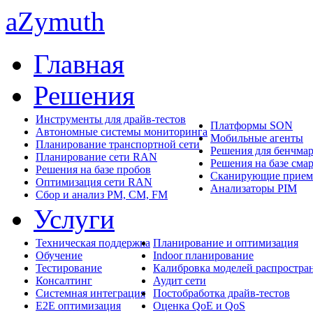
aZymuth
Главная
Решения
Инструменты для драйв-тестов
Платформы SON
Автономные системы мониторинга
Мобильные агенты
Планирование транспортной сети
Решения для бенчма
Планирование сети RAN
Решения на базе сма
Решения на базе пробов
Сканирующие прие
Оптимизация сети RAN
Анализаторы PIM
Сбор и анализ PM, CM, FM
Услуги
Техническая поддержка
Планирование и оптимизация
Обучение
Indoor планирование
Тестирование
Калибровка моделей распростра
Консалтинг
Аудит сети
Системная интеграция
Постобработка драйв-тестов
E2E оптимизация
Оценка QoE и QoS