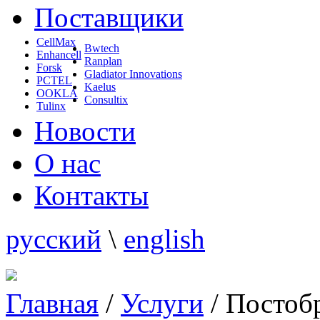
Поставщики
CellMax
Bwtech
Enhancell
Ranplan
Forsk
Gladiator Innovations
PCTEL
Kaelus
OOKLA
Consultix
Tulinx
Новости
О нас
Контакты
русский
\
english
Главная
/
Услуги
/
Постобр