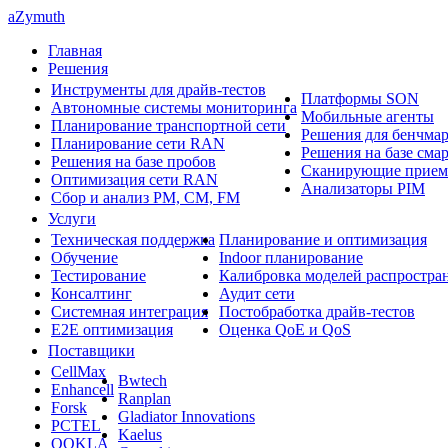
aZymuth
Главная
Решения
Инструменты для драйв-тестов
Платформы SON
Автономные системы мониторинга
Мобильные агенты
Планирование транспортной сети
Решения для бенчма
Планирование сети RAN
Решения на базе сма
Решения на базе пробов
Сканирующие прие
Оптимизация сети RAN
Анализаторы PIM
Сбор и анализ PM, CM, FM
Услуги
Техническая поддержка
Планирование и оптимизация
Обучение
Indoor планирование
Тестирование
Калибровка моделей распростра
Консалтинг
Аудит сети
Системная интеграция
Постобработка драйв-тестов
E2E оптимизация
Оценка QoE и QoS
Поставщики
CellMax
Bwtech
Enhancell
Ranplan
Forsk
Gladiator Innovations
PCTEL
Kaelus
OOKLA