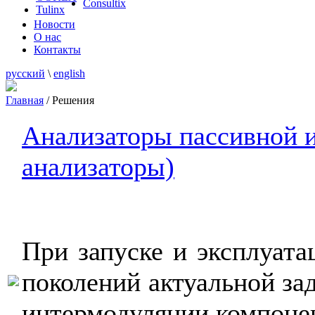
Consultix
Tulinx
Новости
О нас
Контакты
русский
\
english
Главная
/
Решения
Анализаторы пассивной 
анализаторы)
При запуске и эксплуата
поколений актуальной зад
интермодуляции компонен