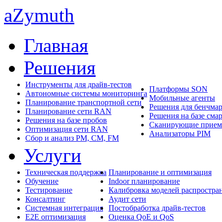
aZymuth
Главная
Решения
Инструменты для драйв-тестов
Платформы SON
Автономные системы мониторинга
Мобильные агенты
Планирование транспортной сети
Решения для бенчма
Планирование сети RAN
Решения на базе сма
Решения на базе пробов
Сканирующие прие
Оптимизация сети RAN
Анализаторы PIM
Сбор и анализ PM, CM, FM
Услуги
Техническая поддержка
Планирование и оптимизация
Обучение
Indoor планирование
Тестирование
Калибровка моделей распростра
Консалтинг
Аудит сети
Системная интеграция
Постобработка драйв-тестов
E2E оптимизация
Оценка QoE и QoS