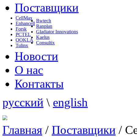
Поставщики
CellMax
Bwtech
Enhancell
Ranplan
Forsk
Gladiator Innovations
PCTEL
Kaelus
OOKLA
Consultix
Tulinx
Новости
О нас
Контакты
русский
\
english
Главная
/
Поставщики
/
C