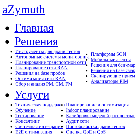
aZymuth
Главная
Решения
Инструменты для драйв-тестов
Платформы SON
Автономные системы мониторинга
Мобильные агенты
Планирование транспортной сети
Решения для бенчма
Планирование сети RAN
Решения на базе сма
Решения на базе пробов
Сканирующие прие
Оптимизация сети RAN
Анализаторы PIM
Сбор и анализ PM, CM, FM
Услуги
Техническая поддержка
Планирование и оптимизация
Обучение
Indoor планирование
Тестирование
Калибровка моделей распростра
Консалтинг
Аудит сети
Системная интеграция
Постобработка драйв-тестов
E2E оптимизация
Оценка QoE и QoS